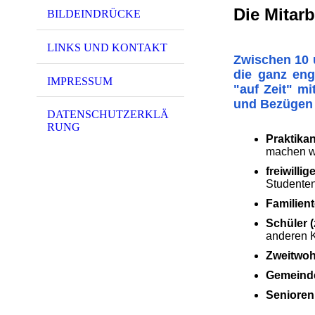
Die Mitarb
BILDEINDRÜCKE
LINKS UND KONTAKT
Zwischen 10 u
die ganz eng
IMPRESSUM
"auf Zeit" m
und Bezügen 
DATENSCHUTZERKLÄ
RUNG
Praktika
machen wo
freiwilli
Studenten
Familient
Schüler (
anderen 
Zweitwoh
Gemeinde
Senioren