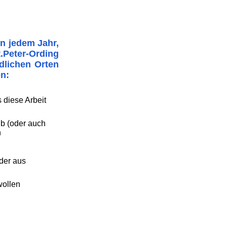
in jedem Jahr,
.Peter-Ording
dlichen Orten
en:
 diese Arbeit
ub (oder auch
n
der aus
wollen