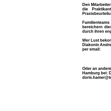
Den Mitarbeiter
die Praktika
Praxisbeurteilu
Familienteams
bereichern di
durch ihren eng
Wer Lust bekom
Diakonin Andrea
per email:
Oder an andere
Hamburg bei:
D
doris.hamer@t