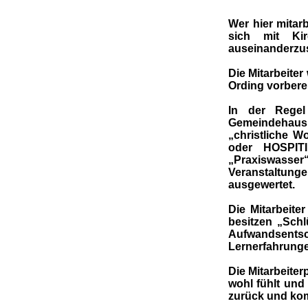
Wer hier mitar
sich mit Ki
auseinanderzu
Die Mitarbeiter
Ording vorbere
In der Regel
Gemeindehaus (
„christliche W
oder HOSPITI
„Praxiswasser“
Veranstaltun
ausgewertet.
Die Mitarbeit
besitzen „Schl
Aufwandsent
Lernerfahrung
Die Mitarbeiter
wohl fühlt und 
zurück und komm