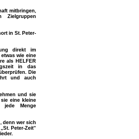
aft mitbringen,
 Zielgruppen
rt in St. Peter-
ung direkt im
 etwas wie eine
dere als HELFER
gszeit in das
überprüfen. Die
ührt und auch
nehmen und sie
sie eine kleine
u jede Menge
h, denn wer sich
„St. Peter-Zeit“
ieder.