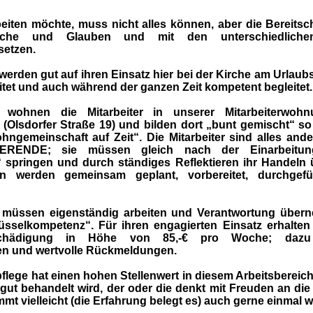
beiten möchte, muss nicht alles können, aber die Bereitsch
rche und Glauben und mit den unterschiedlichen
setzen.
 werden gut auf ihren Einsatz hier bei der Kirche am Urlaubso
itet und auch während der ganzen Zeit kompetent begleitet.
 wohnen die Mitarbeiter in unserer Mitarbeiterwohn
Olsdorfer Straße 19) und bilden dort „bunt gemischt“ so
ohngemeinschaft auf Zeit“. Die Mitarbeiter sind alles an
ERENDE; sie müssen gleich nach der Einarbeitun
 springen und durch ständiges Reflektieren ihr Handeln 
gen werden gemeinsam geplant, vorbereitet, durchgef
er müssen eigenständig arbeiten und Verantwortung über
üsselkompetenz“. Für ihren engagierten Einsatz erhalten 
schädigung in Höhe von 85,-€ pro Woche; daz
en und wertvolle Rückmeldungen.
pflege hat einen hohen Stellenwert in diesem Arbeitsbereic
gut behandelt wird, der oder die denkt mit Freuden an die 
t vielleicht (die Erfahrung belegt es) auch gerne einmal w